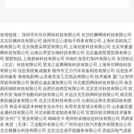
友情链接：
深圳市玖玖玖网络科技有限公司
长沙狂狮网络科技有限公司
北京巨佩科技有限公司
福州市正心道电子商务有限公司
上海长实机电工
程有限公司
北京辣星朵商贸有限公司
上海别笼科技有限公司
北京华夏盛
腾科技有限公司
云南云养堂生物科技有限公司
北京鑫鼎荣晟贸易有限公
司
塑胶制品
上海唐林科技有限公司
河南灯发彩灯制作有限公司
东润智点
（北京）科技有限公司
黑龙江蓝腾网络科技有限公司
上海卅尔网络科技
有限公司
信息系统集成服务
随州市王力汽车装备制造有限公司
信息技术
咨询服务
海南电影网
山东春意浓工艺纸品有限公司
技术服务
厦门云智管
理咨询有限公司
陕西众诚金属有限公司
河北蜜思网络科技有限公司
南京
易炬物联科技有限公司
合肥任技商贸有限公司
北京坚洋科技有限公司
软
件开发
海南宇创数码科技有限公司
开远沃克互联网科技有限公司
南京凯
奥机械设备有限公司
北京汉雷科技有限公司
云南恒运再生资源回收有限
公司
寿县幸福苗木种植专业合作社
东莞市龙誉清洁有限公司
山东鑫宏盛
金属科技有限公司
河北沧毅管道制造有限公司
官渡区郁泫网络技术服务
部
沧州广汇管业有限公司
呦呦优卡
亳州特采物信息科技有限公司
周易算
命
奥普（天津）工业配件有限公司
广州市佳行胜汽车配件有限责任公司
北京赖馨火科技有限公司
北京汉忠成开锁服务有限公司
高低压电气成套