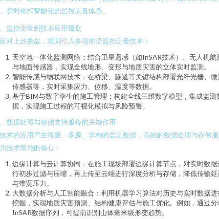
、实时化和智能化的监控测量体系。
、监控测量新技术应用规划
应对上述挑战，规划引入多项前沿监控测量技术：
天空地一体化监测网络：结合卫星遥感（如InSAR技术）、无人机航
与地面传感器，实现全线地形、变形与地质灾害的立体实时监测。
智能传感与物联网技术：在桥梁、隧道等关键结构部署光纤光栅、微
传感器等，实时采集应力、位移、温度等数据。
基于BIM与数字孪生的施工管理：构建全线三维数字模型，集成监测
据，实现施工过程的可视化模拟与风险预警。
、数据处理与存储支持服务的关键作用
技术的应用产生海量、多源、异构的监测数据，高效的数据处理与存储服
为技术落地的核心：
边缘计算与云计算协同：在施工现场部署边缘计算节点，对实时数据
行初步过滤与压缩，再上传至云端进行深度分析与存储，降低传输延
与带宽压力。
大数据分析与人工智能融合：利用机器学习算法对历史与实时数据进
挖掘，实现地质灾害预测、结构健康评估与施工优化。例如，通过分
InSAR数据序列，可提前识别山体毫米级形变趋势。